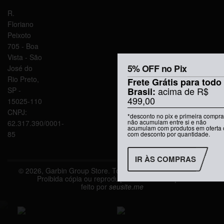
Site
Conosco
R.
Floriano
Peixoto
705 - Boa
Vista - São
5% OFF no Pix
José do
Rio Preto,
Frete Grátis para todo
acima de R$
Brasil:
SP -
499,00
15025-110
CNPJ:
*desconto no pix e primeira compra
não acumulam entre si e não
62.317.390/0001-
acumulam com produtos em oferta 
85
com desconto por quantidade.
IR ÀS COMPRAS
© 2026, Garbin Group Store. Todos os direitos reservados.
Proibida cópia ou reprodução sem autorização.
feito por
seusite.me