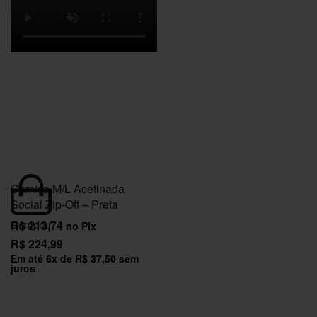
Camisa M/L Acetinada
Social Zip-Off – Preta
Comprar
R$
213,74
no Pix
R$
224,99
Em até
6
x de
R$
37,50
sem
juros