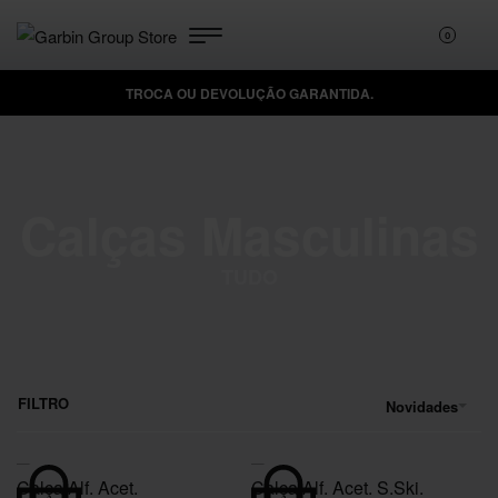
0
TROCA OU DEVOLUÇÃO GARANTIDA.
DÚVIDAS? FALE CONOSCO!
Calças Masculinas
TUDO
FILTRO
Novidades
Calça Alf. Acet.
Calça Alf. Acet. S.Ski.