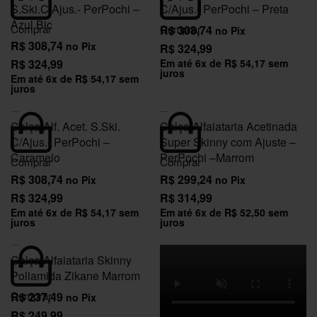
S.Ski.C/Ajus.- PerPochi –
C/Ajus.- PerPochi – Preta
Azul Bic
Comprar
Comprar
R$
308,74
no Pix
R$
308,74
no Pix
R$
324,99
R$
324,99
Em até
6
x de
R$
54,17
sem
juros
Em até
6
x de
R$
54,17
sem
juros
Calça Alf. Acet. S.Ski.
Calça Alfaiataria Acetinada
C/Ajus.- PerPochi –
Super Skinny com Ajuste –
Caramelo
PerPochi –Marrom
Comprar
Comprar
R$
308,74
R$
299,24
no Pix
no Pix
R$
324,99
R$
314,99
Em até
6
x de
R$
54,17
sem
Em até
6
x de
R$
52,50
sem
juros
juros
Calça Alfaiataria Skinny
Poliamida Zikane Marrom
Comprar
R$
237,49
no Pix
R$
249,99