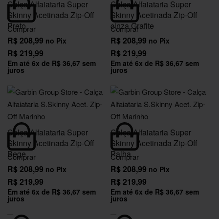
Calça Alfaiataria Super
Calça Alfaiataria Super
Skinny Acetinada Zip-Off
Skinny Acetinada Zip-Off
Preto
cinza Grafite
Comprar
Comprar
R$
208,99
R$
208,99
no Pix
no Pix
R$
219,99
R$
219,99
Em até
6
x de
R$
36,67
sem
Em até
6
x de
R$
36,67
sem
juros
juros
Calça Alfaiataria Super
Calça Alfaiataria Super
Skinny Acetinada Zip-Off
Skinny Acetinada Zip-Off
Bege
Palha
Comprar
Comprar
R$
208,99
R$
208,99
no Pix
no Pix
R$
219,99
R$
219,99
Em até
6
x de
R$
36,67
sem
Em até
6
x de
R$
36,67
sem
juros
juros