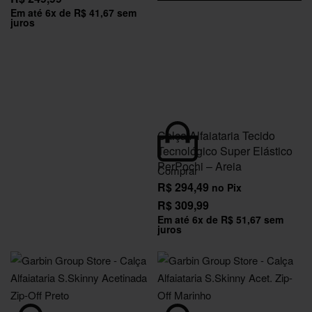
Em até
6
x de
R$
41,67
sem
juros
Calça Alfaiataria Tecido
Tecnológico Super Elástico
PerPochi – Areia
Comprar
R$
294,49
no Pix
R$
309,99
Em até
6
x de
R$
51,67
sem
juros