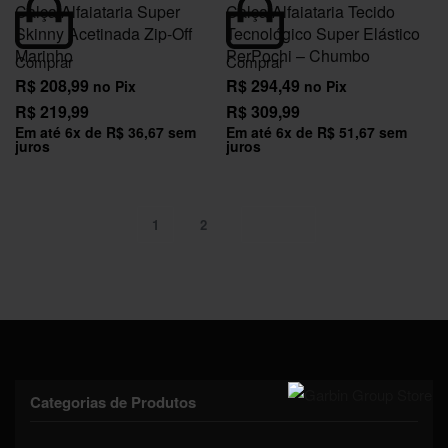
Calça Alfaiataria Super
Calça Alfaiataria Tecido
Skinny Acetinada Zip-Off
Tecnológico Super Elástico
Marinho
PerPochi – Chumbo
Comprar
Comprar
R$
208,99
R$
294,49
no Pix
no Pix
R$
219,99
R$
309,99
Em até
6
x de
R$
36,67
sem
Em até
6
x de
R$
51,67
sem
juros
juros
1
2
Categorias de Produtos