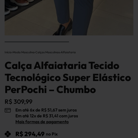
Início
›
Moda Masculina
›
Calças Masculinas
›
Alfaiataria
Calça Alfaiataria Tecido
Tecnológico Super Elástico
PerPochi – Chumbo
R$
309,99
Em até
6
x de
R$
51,67
sem juros
Em até
12
x de
R$
31,41
com juros
Mais formas de pagamento
R$
294,49
no Pix