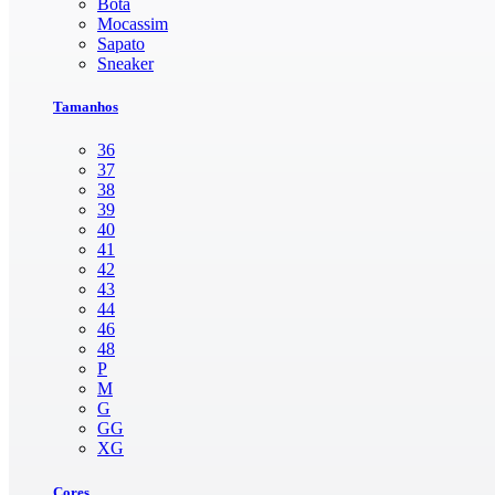
Bota
Mocassim
Sapato
Sneaker
Tamanhos
36
37
38
39
40
41
42
43
44
46
48
P
M
G
GG
XG
Cores