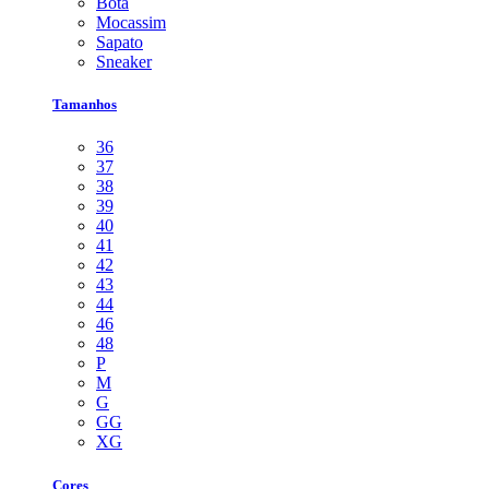
Bota
Mocassim
Sapato
Sneaker
Tamanhos
36
37
38
39
40
41
42
43
44
46
48
P
M
G
GG
XG
Cores