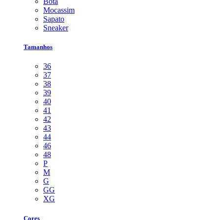
Bota
Mocassim
Sapato
Sneaker
Tamanhos
36
37
38
39
40
41
42
43
44
46
48
P
M
G
GG
XG
Cores