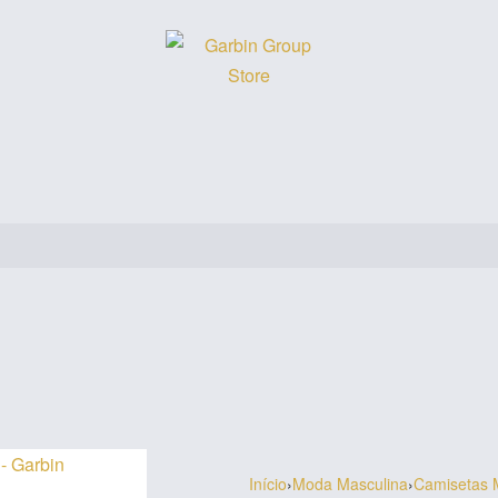
Início
›
Moda Masculina
›
Camisetas 