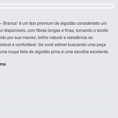
– Branca” é um tipo premium de algodão considerado um
 disponíveis, com fibras longas e finas, tornando o tecido
do por sua maciez, brilho natural e resistência ao
irável e confortável. Se você estiver buscando uma peça
, uma roupa feita de algodão pima é uma escolha excelente.
ima
Avaliado em
0
de