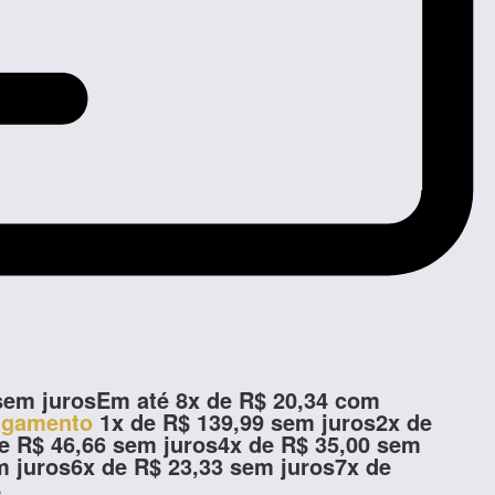
em juros
Em até
8
x de
R$
20,34
com
agamento
1x de
R$
139,99
sem juros
2x de
de
R$
46,66
sem juros
4x de
R$
35,00
sem
 juros
6x de
R$
23,33
sem juros
7x de
4