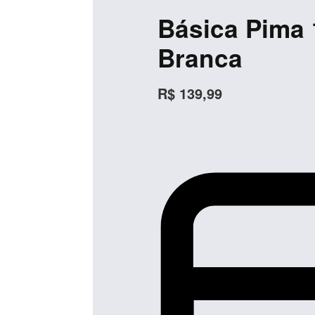
Básica Pima
Branca
Básica Pima 100%
Camiseta Básica
Algodão ...
G.Careca ...
R$
139,99