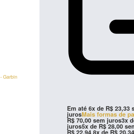
Em até
6
x de
R$
23,33
s
juros
Mais formas de p
R$
70,00
sem juros
3x 
juros
5x de
R$
28,00
sem
R$
22,94
8x de
R$
20,3