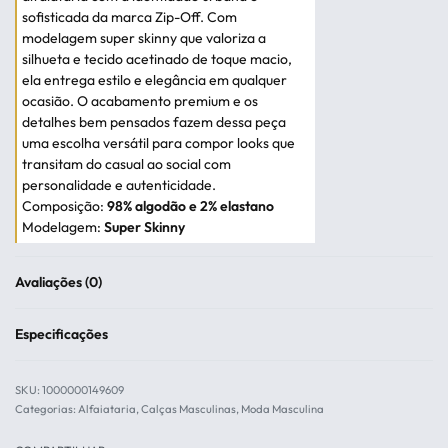
sofisticada da marca Zip-Off. Com
modelagem super skinny que valoriza a
silhueta e tecido acetinado de toque macio,
ela entrega estilo e elegância em qualquer
ocasião. O acabamento premium e os
detalhes bem pensados fazem dessa peça
uma escolha versátil para compor looks que
transitam do casual ao social com
personalidade e autenticidade.
Composição:
98% algodão e 2% elastano
Modelagem:
Super Skinny
Avaliações (0)
Avaliado em
0
de 
Especificações
1000000149609
Categorias:
Alfaiataria
,
Calças Masculinas
,
Moda Masculina