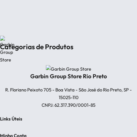
R
C
R
E
Categorias de Produtos
Camisetas Masculinas
Camiseta Gola V
Moda Masculina
Básicas
bota
Calçados Masculinos
Blazer Masculino
Bota
Camisas Masculinas
Garbin Group Store Rio Preto
Camiseta Gola Polo
Gola Padre
Bermudas
Gola Social
Camiseta Gola Média
Calças Masculinas
Sneaker
Jeans
Mocassim
R. Floriano Peixoto 705 - Boa Vista - São José do Rio Preto, SP -
Alfaiataria
Sapato
Manga Curta
Alfaiataria
Manga Longa
15025-110
Camiseta com botão
CNPJ: 62.317.390/0001-85
Links Úteis
Rastrear Pedido
Minha Conta