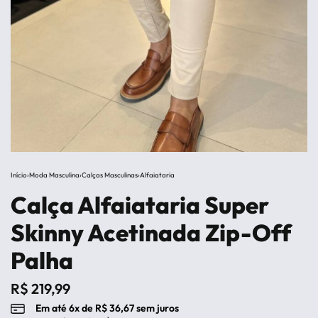
Início
›
Moda Masculina
›
Calças Masculinas
›
Alfaiataria
Calça Alfaiataria Super
Skinny Acetinada Zip-Off
Palha
R$
219,99
Em até
6
x de
R$
36,67
sem juros