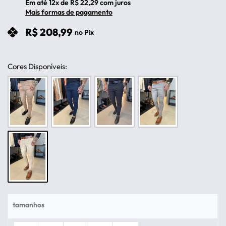
Em até
12
x de
R$
22,29
com juros
Mais formas de pagamento
R$
208,99
no Pix
cores
tamanhos