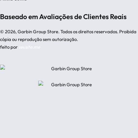
Sobre Nós
Minha Conta
Trocas & Devoluções
Baseado em Avaliações de Clientes Reais
Meus Pedidos
Dúvidas Frequentes
Esqueci Minha Senha
Políticas do Site
© 2026, Garbin Group Store. Todos os direitos reservados. Proibida
Fale Conosco
cópia ou reprodução sem autorização.
feito por
seusite.me