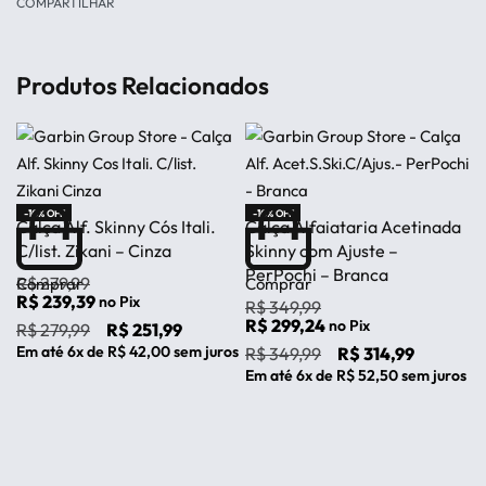
COMPARTILHAR
Produtos Relacionados
-10% OFF
-10% OFF
Calça Alf. Skinny Cós Itali.
Calça Alfaiataria Acetinada
C/list. Zikani – Cinza
Skinny com Ajuste –
PerPochi – Branca
R$
279,99
Comprar
Comprar
R$
239,39
no Pix
R$
349,99
R$
299,24
no Pix
R$
279,99
R$
251,99
Em até
6
x de
R$
42,00
sem juros
R$
349,99
R$
314,99
Em até
6
x de
R$
52,50
sem juros
B
G