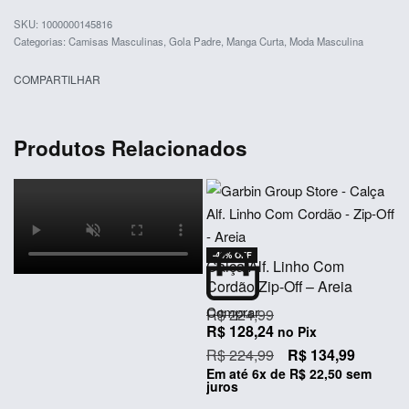
1000000145816
Categorias:
Camisas Masculinas
,
Gola Padre
,
Manga Curta
,
Moda Masculina
COMPARTILHAR
Produtos Relacionados
-40% OFF
Calça Alf. Linho Com
Cordão Zip-Off – Areia
Comprar
R$
224,99
R$
128,24
no Pix
R$
224,99
R$
134,99
Em até
6
x de
R$
22,50
sem
juros