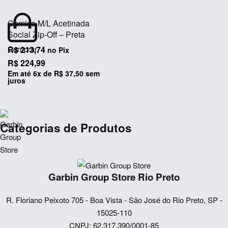
C
Camisa M/L Acetinada
C
Social Zip-Off – Preta
C
Comprar
R
R$
213,74
no Pix
R
R$
224,99
E
Em até
6
x de
R$
37,50
sem
j
juros
Categorias de Produtos
Camisetas Masculinas
Camiseta Gola V
Moda Masculina
Básicas
bota
Calçados Masculinos
Blazer Masculino
Bota
Garbin Group Store Rio Preto
Camisas Masculinas
Camiseta Gola Polo
Gola Padre
Bermudas
Gola Social
Camiseta Gola Média
Calças Masculinas
Sneaker
Jeans
R. Floriano Peixoto 705 - Boa Vista - São José do Rio Preto, SP -
Mocassim
Alfaiataria
Sapato
Manga Curta
Alfaiataria
Manga Longa
15025-110
Camiseta com botão
CNPJ: 62.317.390/0001-85