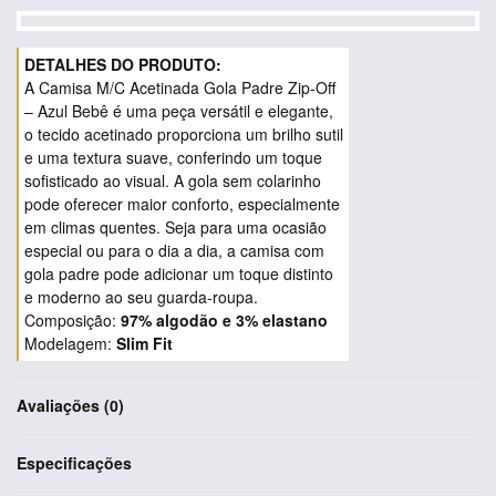
A Camisa M/C Acetinada Gola Padre Zip-Off
– Azul Bebê é uma peça versátil e elegante,
o tecido acetinado proporciona um brilho sutil
e uma textura suave, conferindo um toque
sofisticado ao visual. A gola sem colarinho
pode oferecer maior conforto, especialmente
em climas quentes. Seja para uma ocasião
especial ou para o dia a dia, a camisa com
gola padre pode adicionar um toque distinto
e moderno ao seu guarda-roupa.
Composição:
97% algodão e 3% elastano
Modelagem:
Slim Fit
Avaliações (0)
Avaliado em
0
de
Especificações