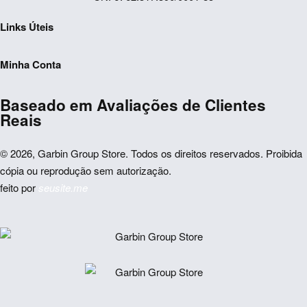
Links Úteis
Rastrear Pedido
Minha Conta
Sobre Nós
Minha Conta
Trocas & Devoluções
Baseado em Avaliações de Clientes
Meus Pedidos
Dúvidas Frequentes
Reais
Esqueci Minha Senha
Políticas do Site
Fale Conosco
© 2026, Garbin Group Store. Todos os direitos reservados. Proibida
cópia ou reprodução sem autorização.
feito por
seusite.me