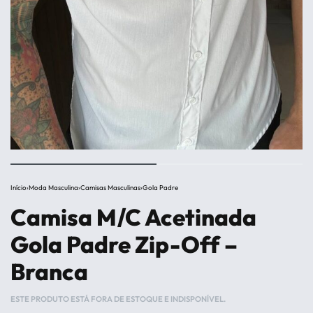
Início
›
Moda Masculina
›
Camisas Masculinas
›
Gola Padre
Camisa M/C Acetinada
Gola Padre Zip-Off –
Branca
ESTE PRODUTO ESTÁ FORA DE ESTOQUE E INDISPONÍVEL.