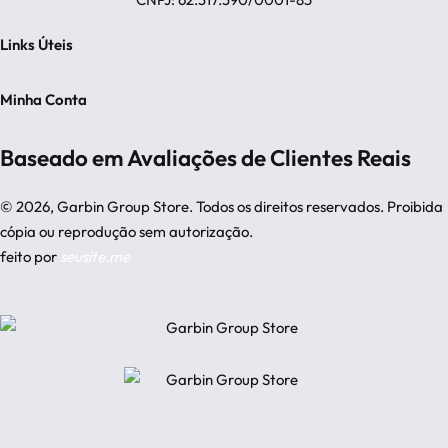
Links Úteis
Rastrear Pedido
Minha Conta
Sobre Nós
Minha Conta
Trocas & Devoluções
Baseado em Avaliações de Clientes Reais
Meus Pedidos
Dúvidas Frequentes
Esqueci Minha Senha
Políticas do Site
© 2026, Garbin Group Store. Todos os direitos reservados. Proibida
Fale Conosco
cópia ou reprodução sem autorização.
feito por
seusite.me