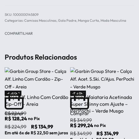
1000000145809
Categorias:
Camisas Masculinas
,
Gola Padre
,
Manga Curta
,
Moda Masculina
COMPARTILHAR
Produtos Relacionados
-40% OFF
-10% OFF
Calça Alf. Linho Com Cordão
Calça Alfaiataria Acetinada
Zip-Off – Areia
Super Skinny com Ajuste –
PerPochi – Verde Musgo
R$
224,99
Comprar
Comprar
R$
128,24
no Pix
R$
349,99
R$
299,24
no Pix
R$
224,99
R$
134,99
Em até
6
x de
R$
22,50
sem juros
R$
349,99
R$
314,99