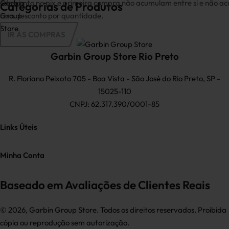
*desconto no pix e primeira compra não acumulam entre si e não 
Categorias de Produtos
com desconto por quantidade.
Camisetas Masculinas
Camiseta Gola V
Moda Masculina
Básicas
bota
IR ÀS COMPRAS
Calçados Masculinos
Blazer Masculino
Bota
Camisas Masculinas
Garbin Group Store Rio Preto
Camiseta Gola Polo
Gola Padre
Bermudas
Gola Social
Camiseta Gola Média
Calças Masculinas
Sneaker
Jeans
Mocassim
R. Floriano Peixoto 705 - Boa Vista - São José do Rio Preto, SP -
Alfaiataria
Sapato
Manga Curta
Alfaiataria
Manga Longa
15025-110
Camiseta com botão
CNPJ: 62.317.390/0001-85
Links Úteis
Rastrear Pedido
Minha Conta
Sobre Nós
Minha Conta
Trocas & Devoluções
Baseado em Avaliações de Clientes Reais
Meus Pedidos
Dúvidas Frequentes
Esqueci Minha Senha
Políticas do Site
© 2026, Garbin Group Store. Todos os direitos reservados. Proibida
Fale Conosco
cópia ou reprodução sem autorização.