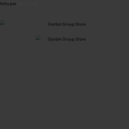
feito por
seusite.me