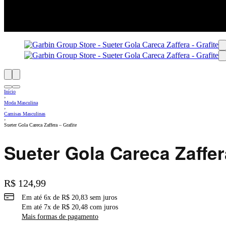
Início
›
Moda Masculina
›
Camisas Masculinas
›
Sueter Gola Careca Zaffera – Grafite
Sueter Gola Careca Zaffer
R$
124,99
Em até
6
x de
R$
20,83
sem juros
Em até
7
x de
R$
20,48
com juros
Mais formas de pagamento