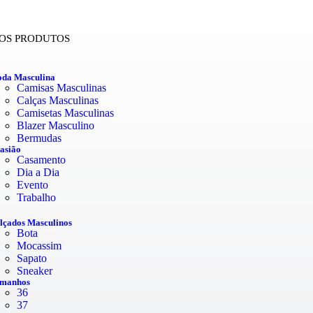
OS PRODUTOS
da Masculina
Camisas Masculinas
Calças Masculinas
Camisetas Masculinas
Blazer Masculino
Bermudas
asião
Casamento
Dia a Dia
Evento
Trabalho
lçados Masculinos
Bota
Mocassim
Sapato
Sneaker
manhos
36
37