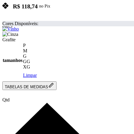
R$
118,74
no Pix
cores
P
M
G
tamanhos
GG
XG
Limpar
TABELAS DE MEDIDAS
Qtd