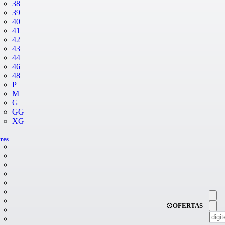
38
39
40
41
42
43
44
46
48
P
M
G
GG
XG
res
OFERTAS